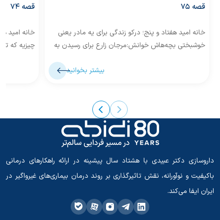
قصه 75
قصه 74
خانه امید هفتاد و پنج؛ درکو زندگی برای یه مادر یعنی
خانه امید ه
خوشبختی بچه‌هاش خوانش:مرجان زارع برای رسیدن به
چیزیه که تا 
روستای «درکو»،...
«خشت» در نز
بیشتر بخوانید
داروسازی دکتر عبیدی با هشتاد سال پیشینه در ارائه راهکارهای درمانی
باکیفیت و نوآورانه، نقش تاثیرگذاری بر روند درمان بیماری‌های غیرواگیر در
ایران ایفا می‌کند.