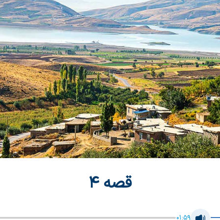
قصه 4
01:59