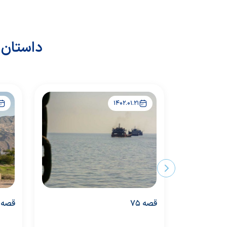
داستان 
1402.01.21
قصه 75
قصه 74