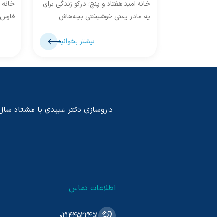
خانه امید هفتاد و پنج؛ درکو زندگی برای
خانه 
یه مادر یعنی خوشبختی بچه‌هاش
فارس 
خوانش:مرجان زارع برای رسیدن به
دیدم.
بیشتر بخوانید
روستای «درکو»،...
«خشت»
داروسازی دکتر عبیدی با هشتاد سال پی
اطلاعات تماس
02144522451