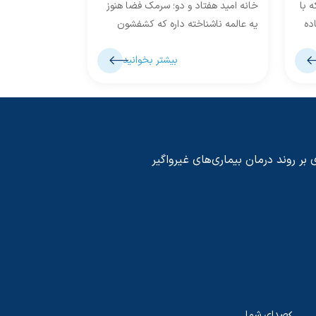
 با
خانه امید هفتاد و دو؛ سرمک فضا هنوز
خانه امید هفتا
ده
یه عالمه ناشناخته داره که کشفشون
زندگی وقتی سخ
می‌کنم... خوانش:درسا رکنی هفتاد
خودش رو داره 
بیشتر بخوانید
کیلومتر که...
«گورک خورشیدی» 
 بر روند درمان بیماری‌های غیرواگیر
صدای شما