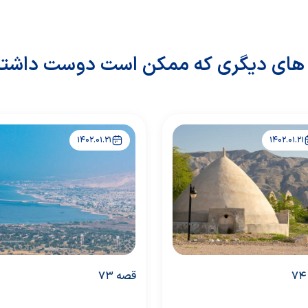
های دیگری که ممکن است دوست داشته
1402.01.21
1402.01.21
قصه 73