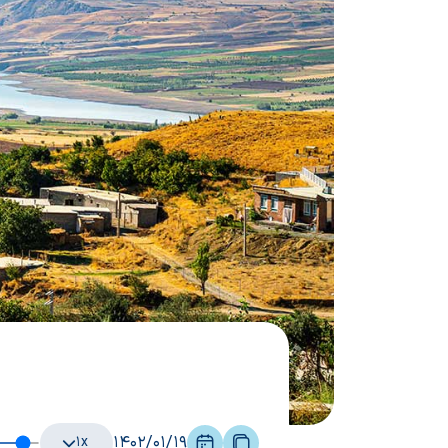
1402/01/19
۱x