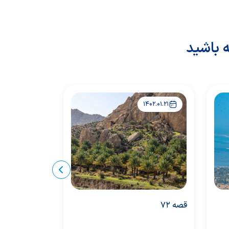
 باشید
1402.01.21
1402.01.21
قصه 72
قصه 71