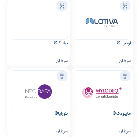
لوتیوا ®
براتیگا®
سرطان
سرطان
مایلودک®
نئوراپا®
سرطان
سرطان