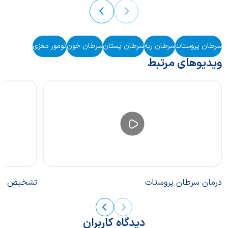
سرطان پروستات
سرطان ریه
سرطان پستان
سرطان خون
تومور مغزی
ویدیوهای مرتبط
درمان سرطان پروستات
تشخیص و غر
دیدگاه کاربران