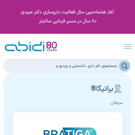
براتیگا®
سرطان