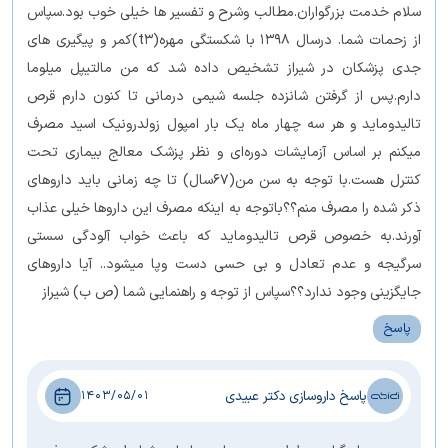
سلام خدمت بزرگواران.مطالب وشرح و تفسیر ها خیلی خوب بود.سپاس
از زحمات شما. درسال ۱۳۹۸ با شکستگی مهره(t3)کمر و پیگیری های
جدی پزشکان در شیراز تشخیص داده شد که من مالتیپل میلوما
دارم.پس از گرفتن شانزده جلسه شیمی درمانی تا کنون دارم قرص
تالیدوماید و هر سه چهار ماه یک بار امپول زولدرونیک اسید مصرف
میکنم بر اساس آزمایشات دوره‌ای و نظر پزشک معالج بیماری تحت
کنترل هست.با توجه به سن من(۶۷سال) تا چه زمانی باید داروهای
ذکر شده را مصرف منم؟؟باتوجه به اینکه مصرف این داروها خیلی عذاب
آورند.به خصوص قرص تالیدوماید که باعث خواب آلودگی سستی
سرگیجه و عدم تعادل و بی حسی دست وپا میشود.. آیا داروهای
جایگزینی وجود ندارد؟؟سپاس از توجه و راهنمایی شما (ص ب) شیراز
پاسخ
پاسخ داروسازی دکتر عبیدی
1403/05/01