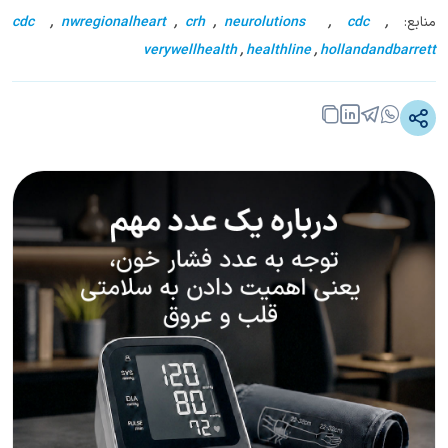
منابع:
,
cdc
,
neurolutions
,
crh
,
nwregionalheart
,
cdc
verywellhealth
,
healthline
,
hollandandbarrett