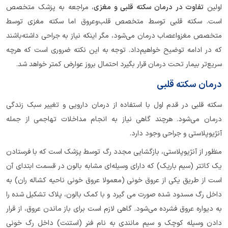
اولین
تفاوت در درمان سکته قلبی و مغزی
، مراجعه به پزشک متخصص
است. سکته قلبی توسط متخصص قلب‌وعروق اما سکته مغزی توسط
متخصص مغزواعصاب درمان می‌شود، مگر اینکه نیاز به جراحی داشته‌باشند
که در ادامه توضیح خواهیم‌داد. توجه به این نکته ضروری است که هرچه
سریع‌تر بیمار تحت درمان قرار بگیرد احتمال بروز عوارض کمتر خواهد شد.
درمان سکته‌ قلبی
سکته قلبی در قدم اول با استفاده از درمان دارویی و تغییر سبک زندگی
درمان می‌شود. هرچند گاهی نیاز به انجام مداخلات تهاجمی از جمله
آنژیوپلاستی و جراحی وجود دارد.
منظور از آنژیوپلاستی، بازگشایی مجدد رگ توسط پزشک است که با فرستادن
یک کاتتر (سیم باریک) که دارای وسیله‌ای مشابه بالون در قسمت ابتدای آن
است از طریق یکی از عروق خونی (معمولا عروق خونی ناحیه کشاله ‌ران) به
داخل رگ مسدود شده صورت می گیرد و با کمک بالون، پلاک تشکیل شده را
به دیواره عروق فشرده می‌شود. گاهی لازم است برای باز ماندن عروق، از قرار
دادن وسیله کوچک و سیم مانندی به نام فنر (استنت) داخل رگ خونی