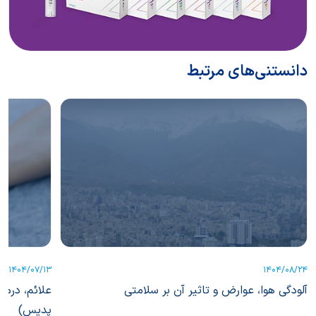
دانستنی‌های مرتبط
1404/07/13
1404/08/24
آلودگی هوا، عوارض و تاثیر آن بر سلامتی
علائم، درما
پِدیس)