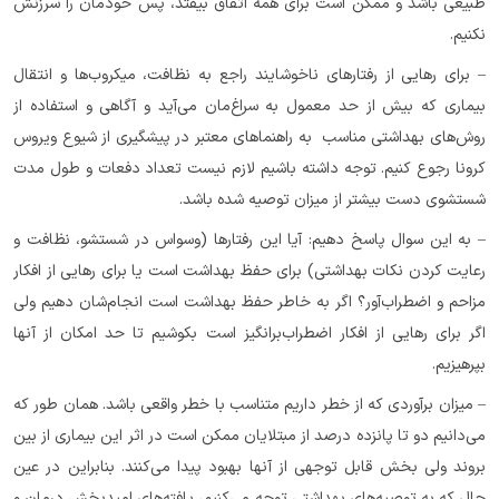
طبیعی باشد و ممکن است برای همه اتفاق بیفتد، پس خودمان را سرزنش
نکنیم.
– برای رهایی از رفتارهای ناخوشایند راجع به نظافت، میکروب‌ها و انتقال
بیماری که بیش از حد معمول به سراغ‌مان می‌آید و آگاهی و استفاده از
روش‌های بهداشتی مناسب به راهنماهای معتبر در پیشگیری از شیوع ویروس
کرونا رجوع کنیم. توجه داشته باشیم لازم نیست تعداد دفعات و طول مدت
شستشوی دست بیشتر از میزان توصیه شده باشد.
– به این سوال پاسخ دهیم: آیا این رفتارها (وسواس در شستشو، نظافت و
رعایت کردن نکات بهداشتی) برای حفظ بهداشت است یا برای رهایی از افکار
مزاحم و اضطراب‌آور؟ اگر به خاطر حفظ بهداشت است انجام‌شان دهیم ولی
اگر برای رهایی از افکار اضطراب‌برانگیز است بکوشیم تا حد امکان از آنها
بپرهیزیم.
– میزان برآوردی که از خطر داریم متناسب با خطر واقعی باشد. همان طور که
می‌دانیم دو تا پانزده درصد از مبتلایان ممکن است در اثر این بیماری از بین
بروند ولی بخش قابل توجهی از آنها بهبود پیدا می‌کنند. بنابراین در عین
حال که به توصیه‌های بهداشتی توجه می‌کنیم، یافته‌های امیدبخش درمان و