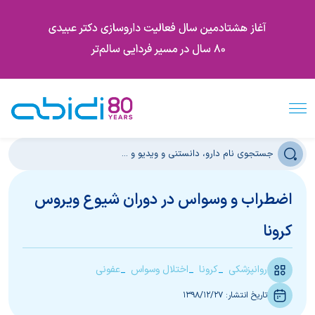
اضطراب و وسواس در دوران شیوع ویروس
کرونا
روانپزشکی
کرونا
اختلال وسواس
عفونی
تاریخ انتشار:
1398/12/27