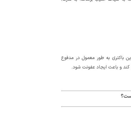
اری توسط باکتری اشریشیا کلی (E. coli) ایجاد می‌شود. این باکتری به طور معمول در مدفوع
 کند و باعث ایجاد عفونت شود.
یست؟