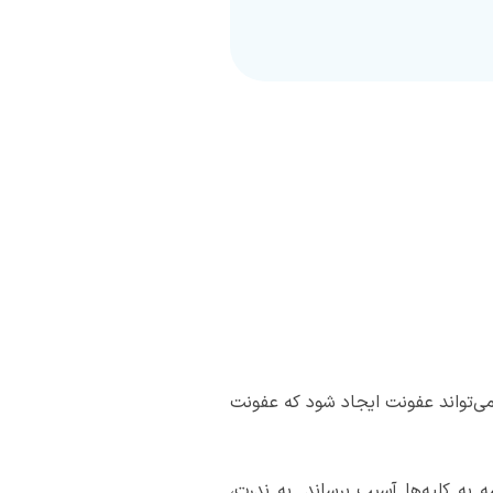
 می‌تواند عفونت ایجاد شود که عفونت
به کلیه‌ها آسیب برساند. به ندرت،