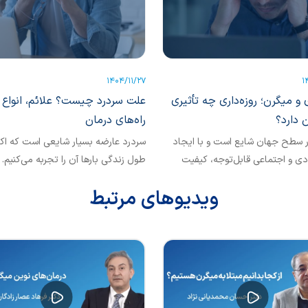
1404/11/27
1
ی و میگرن؛ روزه‌داری چه تأثیری
علت سردرد چیست؟ علائم، انواع 
 دارد؟
راه‌های درمان
 سطح جهان شایع است و با ایجاد
سردرد عارضه بسیار شایعی است که اکثر
ادی و اجتماعی قابل‌توجه، کیفیت
طول زندگی بارها آن را تجربه می‌کنیم.
ران را تحت‌تأثیر قرار...
اصلی سردرد، درد در ناحیه سر یا صو
ویدیوهای مرتبط
که ممکن است ضربان‌دار، مداوم، شدید
خفیف باشد. بسیاری از سردردها با تغیی
اصلاح سبک زندگی، رفتاردرمانی و استفا
درمان‌های خانگی قابل کنترل هستند.