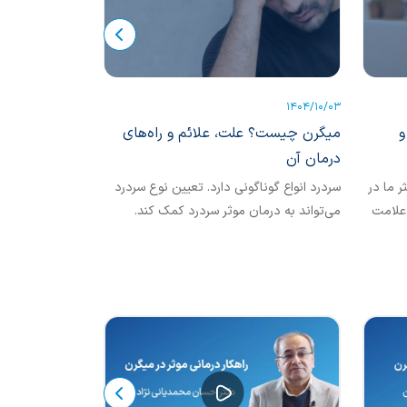
1404/06/31
1404/10/03
و
میگرن چیست؟ علت، علائم و راه‌های
راهکارهای کا
درمان آن
ام‌اس
 ما در
سردرد انواع گوناگونی دارد. تعیین نوع سردرد
خستگی یکی از شای
 علامت
می‌تواند به درمان موثر سردرد کمک کند.
رت است
میگرن و سردرد تنشی، شایع‌ترین انواع سردرد
این علامت با وجو
 یا
اولیه هستند. در این مقاله به توضیح کامل
ر و
انواع سردرد می‌پردازیم.
ده از