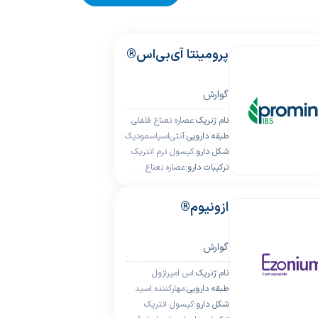
پرومینتا آی‌بی‌اس®
گوارش
ﻧﺎم ژﻧﺮﯾﮏ:
عصاره نعناع فلفلی
ﻃﺒﻘﻪ داروﯾﯽ:
آنتی‌اسپاسمودیک
ﺷﮑﻞ دارو:
کپسول نرم انتریک
ﺗﺮﮐﯿﺒﺎت دارو:
عصاره نعناع
کوتد حاوی 187
فلفلی
میلی‌گرم عصاره
نعناع فلفلی
ازونیوم®
گوارش
ﻧﺎم ژﻧﺮﯾﮏ:
اس امپرازول
ﻃﺒﻘﻪ داروﯾﯽ:
مهارکننده اسید
ﺷﮑﻞ دارو:
معده
کپسول انتریک