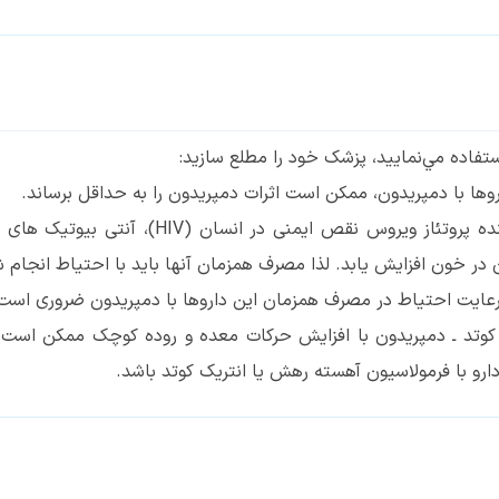
ستفاده مي‌نماييد، پزشك خود را مطلع سازيد:
وها با دمپریدون، ممکن است اثرات دمپریدون را به حداقل برساند.
داروهای ضد قارچ گروه آزول، داروهای مهار کننده
در خون افزایش یابد. لذا مصرف همزمان آنها باید با احتیاط انجام ش
 کوتد ـ دمپریدون با افزایش حرکات معده و روده کوچک ممکن است 
و با فرمولاسیون آهسته رهش یا انتریک کوتد باشد.