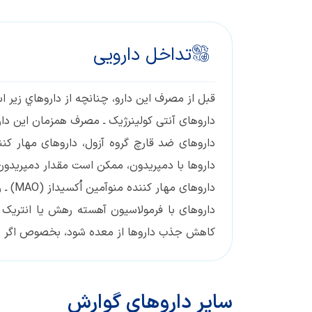
تداخل دارویی
قبل از مصرف اين‌ دارو، چنانچه از داروهاي زير ا
داروهای آنتی کولینرژیک ـ مصرف همزمان این دار
داروها با دمپریدون، ممکن است مقدار دمپریدون 
داروهای مهار کننده منوآمین اُکسیداز (MAO) ـ رعایت احتیاط در مصرف همزمان این داروها با دمپریدون ضروری است.
داروهای با فرمولاسیون آهسته رهش یا انتریک
کاهش جذب داروها از معده شود، بخصوص اگر دار
سایر داروهای گوارش