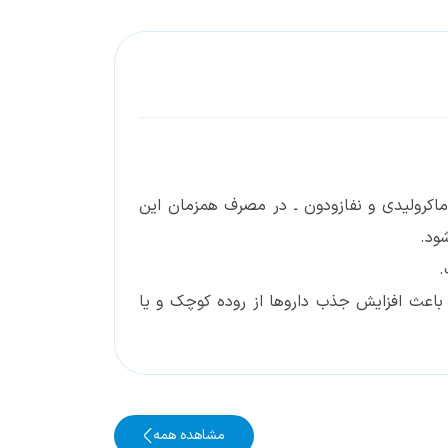
 پروتئاز ویروس نقص ایمنی در انسان (HIV)، آنتی بیوتیک های ماکرولیدی و نفازودون ـ در مصرف همزمان این
ود.
باعث افزایش جذب داروها از روده کوچک و یا
مشاهده همه