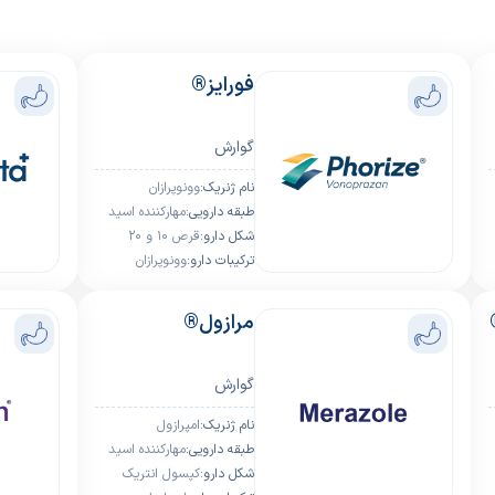
فورایز®
گوارش
ﻧﺎم ژﻧﺮﯾﮏ:
وونوپرازان
ﻃﺒﻘﻪ داروﯾﯽ:
مهارکننده اسید
ﺷﮑﻞ دارو:
معده
قرص 10 و 20
ﺗﺮﮐﯿﺒﺎت دارو:
میلی‌گرم
وونوپرازان
مرازول®
گوارش
ﻧﺎم ژﻧﺮﯾﮏ:
امپرازول
ﻃﺒﻘﻪ داروﯾﯽ:
مهارکننده اسید
ﺷﮑﻞ دارو:
معده
کپسول انتریک