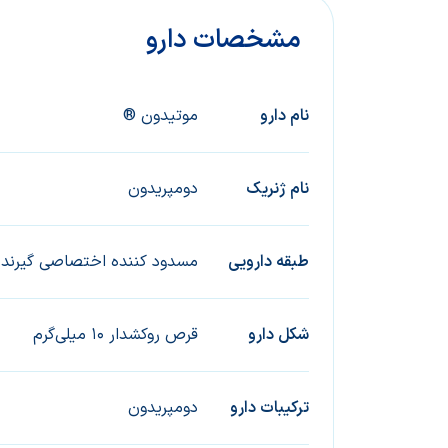
مشخصات دارو
نام دارو
موتیدون ®
ﻧﺎم ژﻧﺮﯾﮏ
دومپریدون
ﻃﺒﻘﻪ داروﯾﯽ
مسدود کننده اختصاصی گیرنده
ﺷﮑﻞ دارو
قرص روکشدار ۱۰ میلی‌گرم
ﺗﺮﮐﯿﺒﺎت دارو
دومپریدون