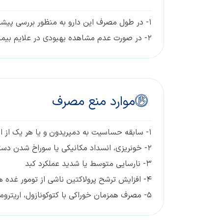
۱- در طول مصرف این دارو به منظور بررسی پیشرفت درمان و تغییر احتمالی در مقدار مصرف دارو، به طور منظم به پزشک خود مراجعه نمایید.
۲- در صورت عدم مشاهده بهبودی در علایم بیماری طی چند روز از مصرف دارو و یا بدتر شدن آن، با پزشک خود مشورت نمایید.
موارد منع مصرف
۱- سابقه حساسيت به دمپریدون و یا هر يك از اجزاء تشكيل دهنده اين دارو
۲- خونریزی، انسداد مکانیکی یا سوراخ شدن دستگاه گوارشی
۳- نارسایی متوسط یا شدید عملکرد کبد
۴- افزایش ترشح پرولاکتین ناشی از تومور غده هیپوفیز
۵- مصرف همزمان خوراکی با کتوکونازول، اریترومایسین، فلوکونازول، وریکونازول، کلاریترومایسین، آمیودارون