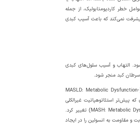
وامل خطر کاردیومتابولیک، از جمله
 پیشرفت نمی‌کند که باعث آسیب کبدی
شود. التهاب و آسیب سلول‌های کبدی
 سرطان کبد منجر شود.
نام بیماری کبد چرب غیرالکلی، از سال ۲۰۲۳ به بیماری کبد استئاتوتیک مرتبط با اختلال متابولیک (MASLD: Metabolic Dysfunction-
 این بیماری که پیش‌تر استئاتوهپاتیت غیرالکلی
نامیده می‌شد، به استئاتوهپاتیت مرتبط با اختلال متابولیک (MASH: Metabolic Dysfunction-Associated Steatohepatitis) تغییر کرد.
بت و مقاومت به انسولین را در ایجاد