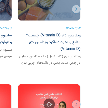
404/10/16
1405/03/02
ویتامین دی (Vitamin D) چیست؟
سلنیوم چ
منابع و نحوه عملکرد ویتامین دی
و عوارض
(Vitamin D)
سلنیوم 
مهمی در 
ویتامین دی (کلسیفرول) یک ویتامین محلول
استخوان،
در چربی است، یعنی در بافت‌های چربی بدن
ذخیره می‌شود. ویتامین دی به طور طبیعی در
بعضی غذاها وجود دارد، به بعضی غذاها
اضافه می‌شود و به صورت مکمل نیز در
دسترس است. همچنین تابیدن اشعه فرابنفش
(UV) نور خورشید به پوست باعث ساخت
ویتامین دی در بدن می‌شود.