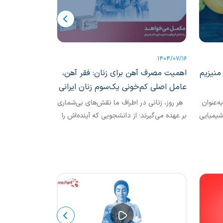
1404/06/29
1404/07/16
منیزیم
اهمیت مصرف آهن برای زنان: فقر آهن،
نقش فولات در پ
عامل اصلی کم‌خونی یک‌سوم زنان ایرانی
‌عنوان
هر روز، زنانی در اطراف ما نقش‌های بی‌شماری
دمانس (زوال عق
شیمیایی
بر عهده می‌گیرند؛ از دانشجویی که آینده‌اش را
علت اصلی مرگ و 
می‌سازد، تا مادری...
وابستگی در میان.