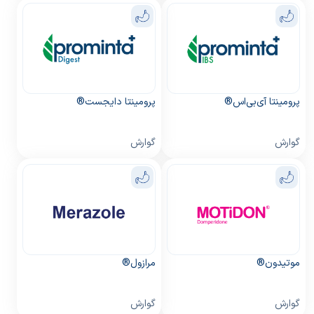
پرومینتا آی‌بی‌اس®
پرومینتا دایجست®
گوارش
گوارش
موتیدون®
مرازول®
گوارش
گوارش