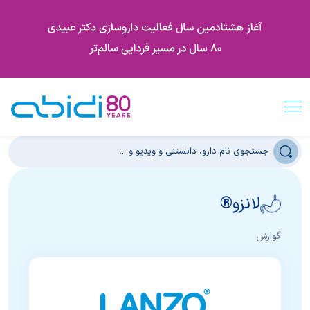
لانزو®
گوارش