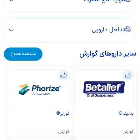
تداخل دارویی
سایر داروهای گوارش
مشاهده همه
بتالیف®
فورایز®
گوارش
گوارش