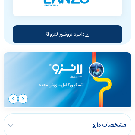
دانلود بروشور لانزو®
مشخصات دارو