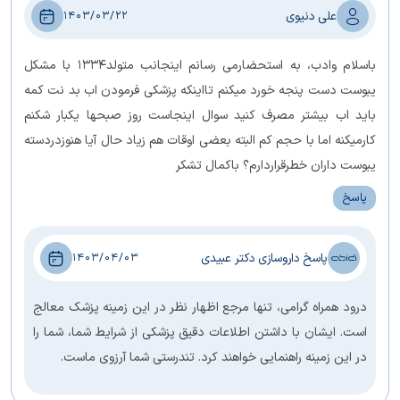
علی دنیوی
1403/03/22
باسلام وادب، به استحضارمی رسانم اینجانب متولد۱۳۳۴ با مشکل
یبوست دست پنجه خورد میکنم تااینکه پزشکی فرمودن اب بد نت کمه
باید اب بیشتر مصرف کنید سوال اینجاست روز صبحها یکبار شکنم
کارمیکنه اما با حجم کم البته بعضی اوقات هم زیاد حال آیا هنوزدردسته
یبوست داران خطرقراردارم؟ باکمال تشکر
پاسخ
پاسخ داروسازی دکتر عبیدی
1403/04/03
درود همراه گرامی، تنها مرجع اظهار نظر در این زمینه پزشک معالج
است. ایشان با داشتن اطلاعات دقیق پزشکی از شرایط شما، شما را
در این زمینه راهنمایی خواهند کرد. تندرستی شما آرزوی ماست.