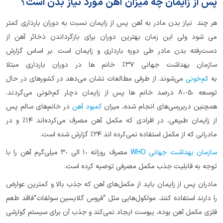
پس از زایمان چه میزان آهن مورد نیاز بدن است؟
هر چند نیاز بدن مادر به آهن پس از زایمان نسبت به دوران بارداری کمتر
می شود ولی این زمان بهترین دوران برای بازگرداندن ذخائر آهن از
دست‌رفته بدن مادر طی دوره بارداری و زایمان است .بر اساس گزارش
سازمان بهداشت جهانی ٣٧% خانم ها در دوران بارداری مبتلا
به
کم‌خونی
می‌شوند. از طرفی مطالعات نشان می‌دهد در کشورهای در حال
توسعه ٥٠-٨٠ درصد خانم ها پس از زایمان دچار کم‌خونی می‌گردند.
همچنین دربررسی‌های انجام شده، میزان
کمبود آهن
در خانم‌های سالم پس
از زایمان طبیعی، در افرادی که مکمل آهن مصرف می‌کرده‌اند ١٤% و در
مادرانی که از مکمل استفاده نمی‌کرده اند ۲٤% گزارش شده است.
سازمان بهداشت جهانی WHO
مصرف روزانه ١٠ الی ٣٠ میلی‌گرم آهن را با
توجه به قابلیت جذب مکمل مصرفی توصیه کرده است.
مادران پس از زایمان باید از مکمل‌های آهن که جذب بالا و کمترین عوارض
را دارند استفاده کنند. مولکول‌هایی مثل “فروس گلایسین سولفات“فاقد طعم
فلزی مکمل آهن بوده، یبوست ایجاد نمی‌کند و جذب آن برای سیستم گوارشی