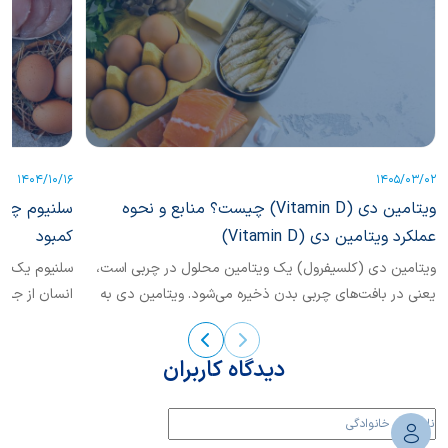
1404/10/16
1405/03/02
ویتامین دی (Vitamin D) چیست؟ منابع و نحوه
سلنیوم چیست
عملکرد ویتامین دی (Vitamin D)
کمبود
ویتامین دی (کلسیفرول) یک ویتامین محلول در چربی است،
سلنیوم یک ر
یعنی در بافت‌های چربی بدن ذخیره می‌شود. ویتامین دی به
انسان از جمل
طور طبیعی در بعضی غذاها وجود دارد، به بعضی غذاها اضافه
می‌شود و به صورت مکمل نیز در دسترس است. همچنین
دیدگاه کاربران
تابیدن اشعه فرابنفش (UV) نور خورشید به پوست باعث
ساخت ویتامین دی در بدن می‌شود.