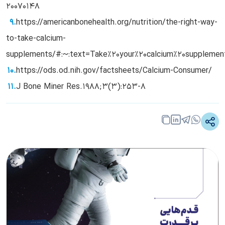
20070148
https://americanbonehealth.org/nutrition/the-right-way-
to-take-calcium-
supplements/#:~:text=Take%20your%20calcium%20supplement
https://ods.od.nih.gov/factsheets/Calcium-Consumer/
J Bone Miner Res.1988;3(3):253-8